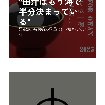
"出汁はもう海で
半分決まってい
る"
昆布漁からお椀の調理はもう始まってい
る