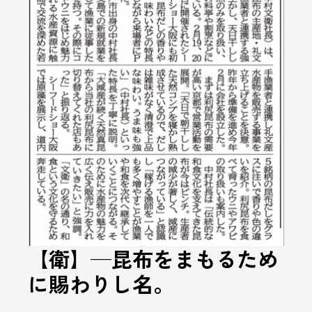
【衛】—昆布をまもるため
に賜わりし名。