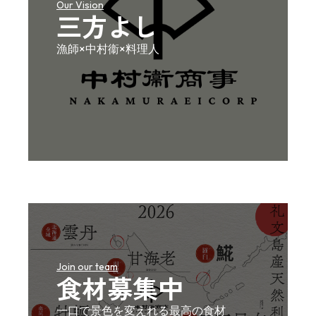
Our Vision
三方よし
漁師×中村衞×料理人
Join our team
食材募集中
一口で景色を変えれる最高の食材