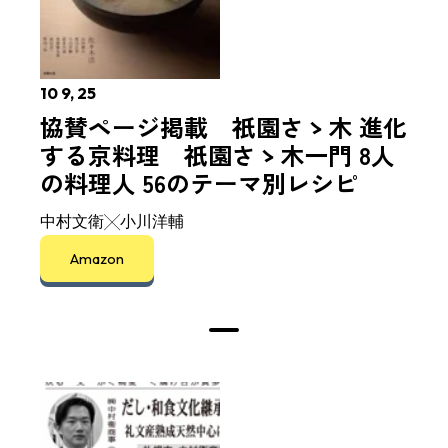
10 9, 25
協賛ページ掲載 祇園さゝ木 進化
する京料理 祇園さゝ木一門 8人
の料理人 56のテーマ別レシピ
中村文衛╳小川洋輔
Amazon